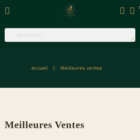
ck
Accueil
Meilleures ventes
Meilleures Ventes