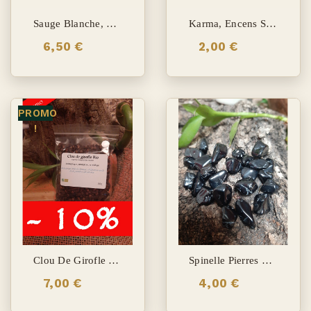
Sauge Blanche, Smudge S
Karma, Encens Satya
6,50 €
2,00 €
PROMO
!
Clou De Girofle Bio
Spinelle Pierres Roulées
7,00 €
4,00 €