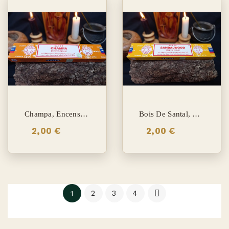
Champa, Encens Satya
Bois De Santal, Encens Satya
2,00 €
2,00 €

2
3
4
1